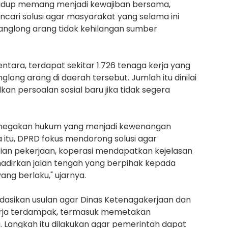
hidup memang menjadi kewajiban bersama,
cari solusi agar masyarakat yang selama ini
anglong arang tidak kehilangan sumber
ntara, terdapat sekitar 1.726 tenaga kerja yang
long arang di daerah tersebut. Jumlah itu dinilai
n persoalan sosial baru jika tidak segera
enegakan hukum yang menjadi kewenangan
a itu, DPRD fokus mendorong solusi agar
an pekerjaan, koperasi mendapatkan kejelasan
hadirkan jalan tengah yang berpihak kepada
ang berlaku," ujarnya.
sikan usulan agar Dinas Ketenagakerjaan dan
erja terdampak, termasuk memetakan
Langkah itu dilakukan agar pemerintah dapat