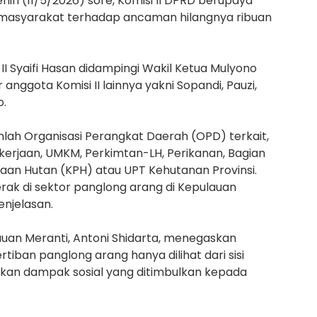
nin (11/5/2026) sore, Komisi II DPRD berupaya
n masyarakat terhadap ancaman hilangnya ribuan
II Syaifi Hasan didampingi Wakil Ketua Mulyono
 anggota Komisi II lainnya yakni Sopandi, Pauzi,
o.
lah Organisasi Perangkat Daerah (OPD) terkait,
kerjaan, UMKM, Perkimtan-LH, Perikanan, Bagian
aan Hutan (KPH) atau UPT Kehutanan Provinsi.
erak di sektor panglong arang di Kepulauan
enjelasan.
lauan Meranti, Antoni Shidarta, menegaskan
tiban panglong arang hanya dilihat dari sisi
n dampak sosial yang ditimbulkan kepada