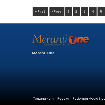
« First
‹ Prev
1
2
3
4
5
Meranti One
Tentang Kami
Redaksi
Pedoman Media Sib