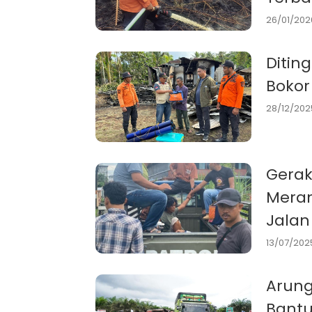
26/01/2026
Ditin
Bokor
28/12/2025
Gerak
Mera
Jalan
13/07/2025
Arung
Bantu