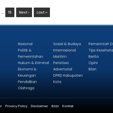
...
15
Next ›
Last »
Nasional
Sosial & Budaya
Pemerintah 
Politik &
Internasional
Tips Kesehat
Pemerintahan
Maritim
Berita
Hukum & Kriminal
Peristiwa
Opini
Ekonomi &
Advertorial
Iklan
Keuangan
DPRD Kabupaten
Pendidikan
Kota
Olahraga
er
Privacy Policy
Disclaimer
Iklan
Kontak