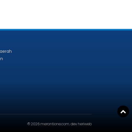
Daerah
an
© 2026
merantione.com
. dev
heriweb