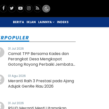
ISTIWA
BERITA
IKLAN
LAINNYA
INDEKS
ERPOPULER
31 Jul 2026
1
Camat TPP Bersama Kades dan
Perangkat Desa Mengkopot
Gotong Royong Perbaiki Jembatan
Rusak
01 Agu 2026
2
Meranti Raih 3 Prestasi pada Ajang
Adujak GenRe Riau 2026
31 Jul 2026
3
RSUD Meranti Mesti Utamakan