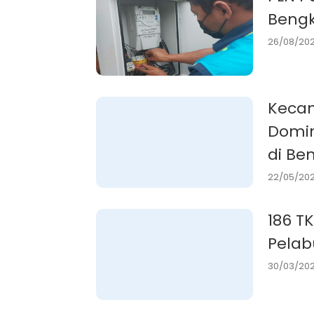
Bengk
26/08/202
Kecam
Domin
di Be
22/05/2021
186 TKI Dari Malaysia Tiba L
Pelab
30/03/202