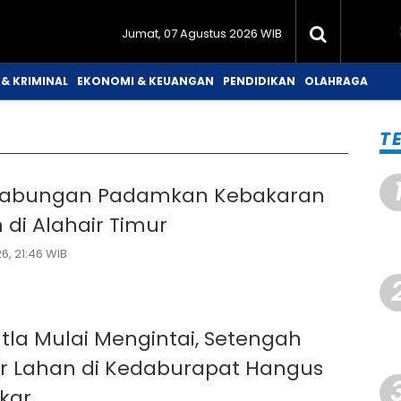
Jumat, 07 Agustus 2026 WIB
& KRIMINAL
EKONOMI & KEUANGAN
PENDIDIKAN
OLAHRAGA
PER
T
Gabungan Padamkan Kebakaran
 di Alahair Timur
6, 21:46 WIB
tla Mulai Mengintai, Setengah
r Lahan di Kedaburapat Hangus
kar