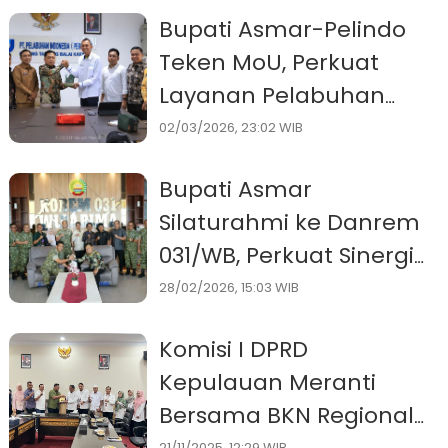
dan Stunting
Bupati Asmar-Pelindo
Teken MoU, Perkuat
Layanan Pelabuhan
dan Siapkan Mudik
02/03/2026, 23:02 WIB
Aman 2026
Bupati Asmar
Silaturahmi ke Danrem
031/WB, Perkuat Sinergi
Pemkab Meranti dan
28/02/2026, 15:03 WIB
TNI
Komisi I DPRD
Kepulauan Meranti
Bersama BKN Regional
21/11/2025, 12:29 WIB