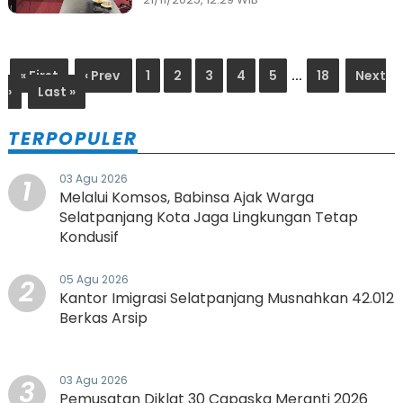
XII Riau Bahas Regulasi
Tenaga Honorer dan
PPPK
« First
‹ Prev
1
2
3
4
5
...
18
Next
›
Last »
TERPOPULER
03 Agu 2026
1
Melalui Komsos, Babinsa Ajak Warga
Selatpanjang Kota Jaga Lingkungan Tetap
Kondusif
05 Agu 2026
2
Kantor Imigrasi Selatpanjang Musnahkan 42.012
Berkas Arsip
03 Agu 2026
3
Pemusatan Diklat 30 Capaska Meranti 2026