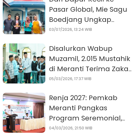
Pasar Global, Mie Sagu
Boedjang Ungkap
Besarnya Dukungan
03/07/2026, 13:24 WIB
Pemda Meranti
Disalurkan Wabup
Muzamil, 2.015 Mustahik
di Meranti Terima Zakat
Konsumtif Ramadan
05/03/2026, 17:37 WIB
Renja 2027: Pemkab
Meranti Pangkas
Program Seremonial,
Fokus Tekan Kemiskinan
04/03/2026, 21:50 WIB