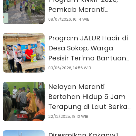
Pemkab Meranti
Tunggu Keputusan KKP
08/07/2026, 16:14 WIB
RI
Program JALUR Hadir di
Desa Sokop, Warga
Pesisir Terima Bantuan
Sosial dan Pendidikan
03/06/2026, 14:56 WIB
Nelayan Meranti
Bertahan Hidup 5 Jam
Terapung di Laut Berkat
Life Jacket
22/12/2025, 18:10 WIB
Diresmikan Kakanwil