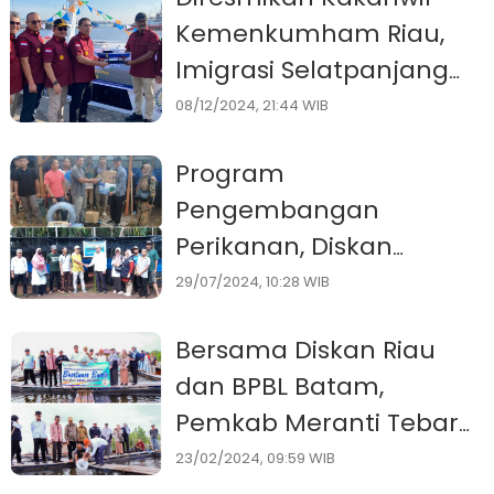
Kemenkumham Riau,
Imigrasi Selatpanjang
Akhirnya Punya Kapal
08/12/2024, 21:44 WIB
Patroli
Program
Pengembangan
Perikanan, Diskan
Meranti Salurkan
29/07/2024, 10:28 WIB
Bantuan Budidaya Ikan
Bersama Diskan Riau
Air Tawar
dan BPBL Batam,
Pemkab Meranti Tebar
Ribuan Benih Kakap
23/02/2024, 09:59 WIB