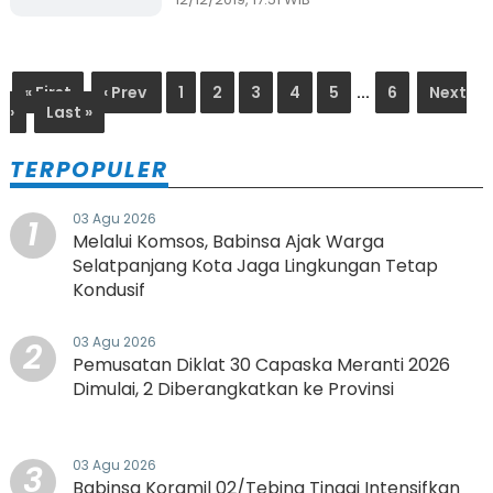
Nelayan Meranti
« First
‹ Prev
1
2
3
4
5
...
6
Next
›
Last »
TERPOPULER
03 Agu 2026
1
Melalui Komsos, Babinsa Ajak Warga
Selatpanjang Kota Jaga Lingkungan Tetap
Kondusif
03 Agu 2026
2
Pemusatan Diklat 30 Capaska Meranti 2026
Dimulai, 2 Diberangkatkan ke Provinsi
03 Agu 2026
3
Babinsa Koramil 02/Tebing Tinggi Intensifkan