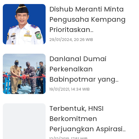
Putih di Rangsang Barat
Dishub Meranti Minta
Pengusaha Kempang
Prioritaskan
Keselamatan
29/01/2024, 20:26 WIB
Penumpang
Danlanal Dumai
Perkenalkan
Babinpotmar yang
Bertugas Di Pos Al
19/01/2021, 14:34 WIB
Bantan, Ini Tugasnya?
Terbentuk, HNSI
Berkomitmen
Perjuangkan Aspirasi
12/12/2019, 17:51 WIB