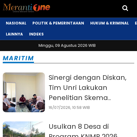
NASIONAL
POLITIK & PEMERINTAHAN
HUKUM & KRIMINAL
LAINNYA
INDEKS
Minggu, 09 Agustus 2026 WIB
MARITIM
Sinergi dengan Diskan,
Tim Unri Lakukan
Penelitian Skema
Ripekdom di Kepulauan
16/07/2026, 10:58 WIB
Meranti
Usulkan 8 Desa di
Program KNMP 2026,