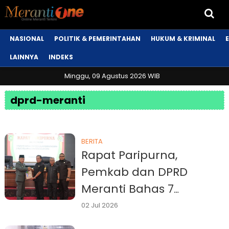
NASIONAL
POLITIK & PEMERINTAHAN
HUKUM & KRIMINAL
LAINNYA
INDEKS
Minggu, 09 Agustus 2026 WIB
dprd-meranti
BERITA
Rapat Paripurna,
Pemkab dan DPRD
Meranti Bahas 7
Renperda
02 Jul 2026