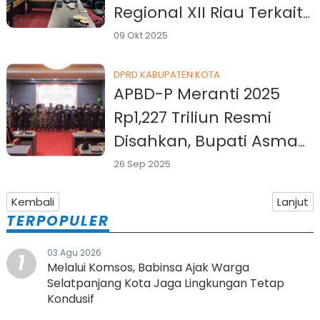
Regional XII Riau Terkait
Regulasi Honorer dan
09 Okt 2025
PPPK
DPRD KABUPATEN KOTA
APBD-P Meranti 2025
Rp1,227 Triliun Resmi
Disahkan, Bupati Asmar
Tegaskan Program
26 Sep 2025
Prioritas Mulai Berjalan
Kembali
Lanjut
TERPOPULER
03 Agu 2026
1
Melalui Komsos, Babinsa Ajak Warga
Selatpanjang Kota Jaga Lingkungan Tetap
Kondusif