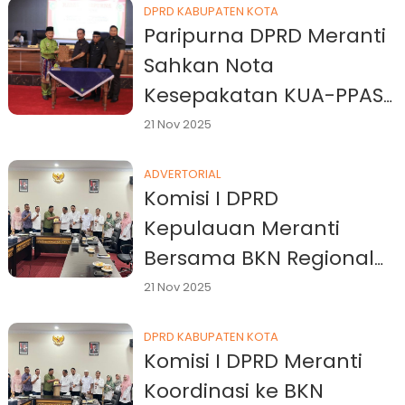
DPRD KABUPATEN KOTA
Paripurna DPRD Meranti
Sahkan Nota
Kesepakatan KUA-PPAS
APBD 2026
21 Nov 2025
ADVERTORIAL
Komisi I DPRD
Kepulauan Meranti
Bersama BKN Regional
XII Riau Bahas Regulasi
21 Nov 2025
Tenaga Honorer dan
DPRD KABUPATEN KOTA
PPPK
Komisi I DPRD Meranti
Koordinasi ke BKN