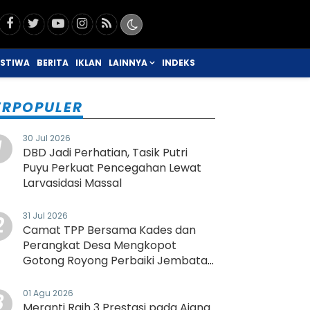
ISTIWA
BERITA
IKLAN
LAINNYA
INDEKS
ERPOPULER
30 Jul 2026
1
DBD Jadi Perhatian, Tasik Putri
Puyu Perkuat Pencegahan Lewat
Larvasidasi Massal
31 Jul 2026
2
Camat TPP Bersama Kades dan
Perangkat Desa Mengkopot
Gotong Royong Perbaiki Jembatan
Rusak
01 Agu 2026
3
Meranti Raih 3 Prestasi pada Ajang