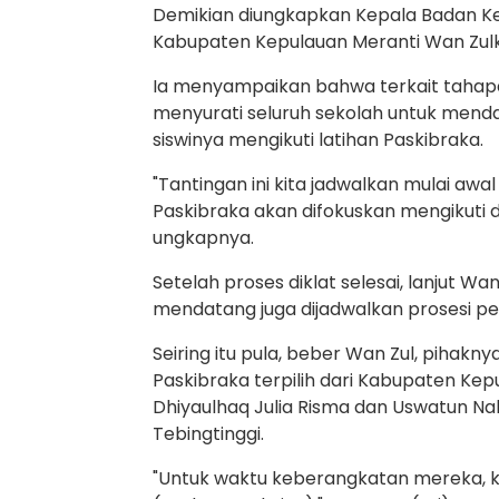
Demikian diungkapkan Kepala Badan Ke
Kabupaten Kepulauan Meranti Wan Zulkif
Ia menyampaikan bahwa terkait tahapan
menyurati seluruh sekolah untuk mendap
siswinya mengikuti latihan Paskibraka.
"Tantingan ini kita jadwalkan mulai aw
Paskibraka akan difokuskan mengikuti d
ungkapnya.
Setelah proses diklat selesai, lanjut Wan
mendatang juga dijadwalkan prosesi p
Seiring itu pula, beber Wan Zul, piha
Paskibraka terpilih dari Kabupaten Kepul
Dhiyaulhaq Julia Risma dan Uswatun Nab
Tebingtinggi.
"Untuk waktu keberangkatan mereka, ki