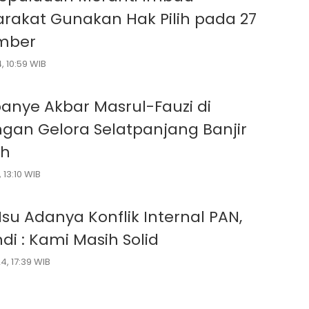
rakat Gunakan Hak Pilih pada 27
mber
, 10:59 WIB
nye Akbar Masrul-Fauzi di
gan Gelora Selatpanjang Banjir
ah
 13:10 WIB
Isu Adanya Konflik Internal PAN,
di : Kami Masih Solid
4, 17:39 WIB