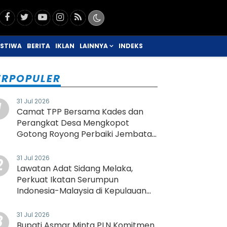
ISTIWA
BERITA
IKLAN
LAINNYA
INDEKS
ERPOPULER
31 Jul 2026
1
Camat TPP Bersama Kades dan
Perangkat Desa Mengkopot
Gotong Royong Perbaiki Jembatan
Rusak
31 Jul 2026
2
Lawatan Adat Sidang Melaka,
Perkuat Ikatan Serumpun
Indonesia-Malaysia di Kepulauan
Meranti
31 Jul 2026
3
Bupati Asmar Minta PLN Komitmen