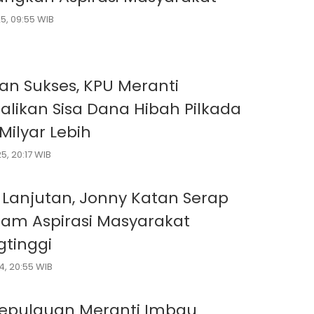
5, 09:55 WIB
lan Sukses, KPU Meranti
likan Sisa Dana Hibah Pilkada
Milyar Lebih
5, 20:17 WIB
 Lanjutan, Jonny Katan Serap
am Aspirasi Masyarakat
gtinggi
4, 20:55 WIB
epulauan Meranti Imbau