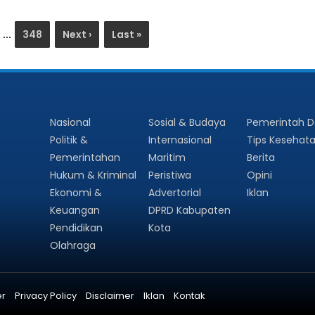
...
348
Next ›
Last »
Nasional
Sosial & Budaya
Pemerintah 
Politik &
Internasional
Tips Kesehat
Pemerintahan
Maritim
Berita
Hukum & Kriminal
Peristiwa
Opini
Ekonomi &
Advertorial
Iklan
Keuangan
DPRD Kabupaten
Pendidikan
Kota
Olahraga
er
Privacy Policy
Disclaimer
Iklan
Kontak