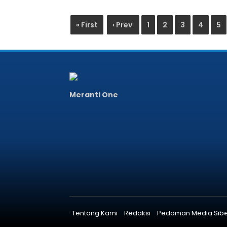
« First
‹ Prev
1
2
3
4
5
Meranti One
Tentang Kami
Redaksi
Pedoman Media Sib