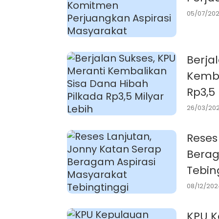
05/07/202
Berja
Kemba
Rp3,5 
26/03/202
Reses
Berag
Tebin
08/12/202
KPU K