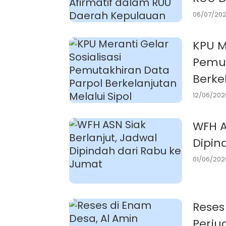
06/07/202
KPU Me
Pemut
Berke
2026
12/06/2026
WFH A
Dipin
01/06/2026
Reses
Perju