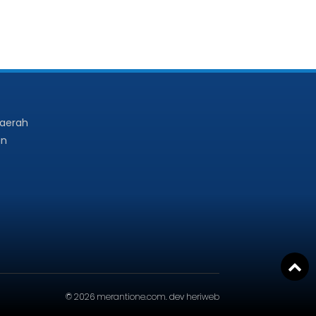
Daerah
an
© 2026
merantione.com
. dev
heriweb