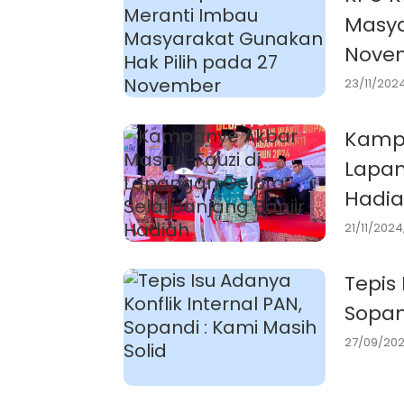
Masya
Nove
23/11/2024
Kampa
Lapan
Hadi
21/11/2024,
Tepis 
Sopan
27/09/202