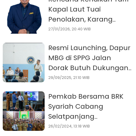
Kapal Laut Tuai
Penolakan, Karang
Taruna Meranti Minta
27/01/2026, 20:40 WIB
Ditinjau Ulang
Resmi Launching, Dapur
MBG di SPPG Jalan
Dorak Butuh Dukungan
Semua Pihak
29/09/2025, 21:10 WIB
Pemkab Bersama BRK
Syariah Cabang
Selatpanjang
Launching SPK Non
26/02/2024, 13:18 WIB