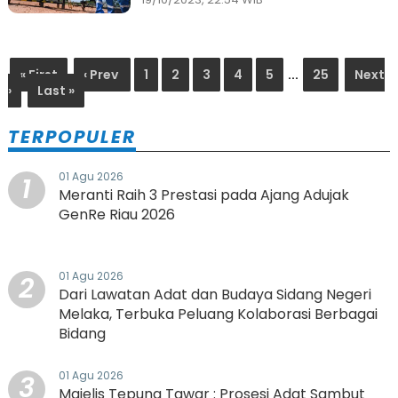
Penghematan Bisnis
Melalui Proses
Pengadaan Barang dan
« First
‹ Prev
1
2
3
4
5
...
25
Next
Jasa
›
Last »
TERPOPULER
01 Agu 2026
1
Meranti Raih 3 Prestasi pada Ajang Adujak
GenRe Riau 2026
01 Agu 2026
2
Dari Lawatan Adat dan Budaya Sidang Negeri
Melaka, Terbuka Peluang Kolaborasi Berbagai
Bidang
01 Agu 2026
3
Majelis Tepung Tawar : Prosesi Adat Sambut