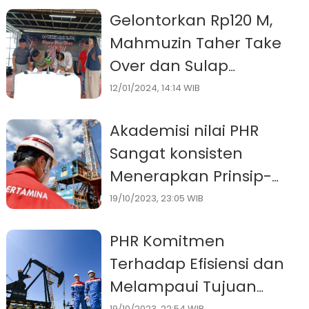
Tunai bagi Desa dan
Gelontorkan Rp120 M,
Sosialisasikan Juknis
Mahmuzin Taher Take
BKK
Over dan Sulap
Cikidang Resort Menjadi
12/01/2024, 14:14 WIB
Destinasi Wisata Baru di
Akademisi nilai PHR
Jabar
Sangat konsisten
Menerapkan Prinsip-
Prinsip GCG
19/10/2023, 23:05 WIB
PHR Komitmen
Terhadap Efisiensi dan
Melampaui Tujuan
19/10/2023, 22:54 WIB