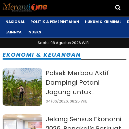
NASIONAL
POLITIK & PEMERINTAHAN
HUKUM & KRIMINAL
LAINNYA
INDEKS
Sabtu, 08 Agustus 2026 WIB
EKONOMI & KEUANGAN
Polsek Merbau Aktif
Dampingi Petani
Jagung untuk
Ketahanan Pangan
04/06/2026, 08:25 WIB
Berkelanjutan
Jelang Sensus Ekonomi
2026, Bengkalis Perkuat