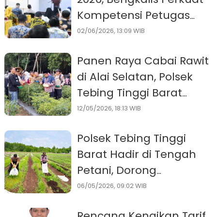
Kompetensi Petugas
Pendataan
02/06/2026, 13:09 WIB
Panen Raya Cabai Rawit
di Alai Selatan, Polsek
Tebing Tinggi Barat
Dorong Ketahanan
12/05/2026, 18:13 WIB
Pangan dan Kolaborasi
Polsek Tebing Tinggi
Petani
Barat Hadir di Tengah
Petani, Dorong
Ketahanan Pangan
06/05/2026, 09:02 WIB
Nasional
Rencana Kenaikan Tarif